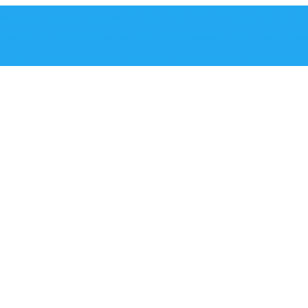
Fotografia reklamowa Szczec
ena gratis
domeny Szczecin
towanie logo
projektowanie plakatow
projektowanie ulotek
projektowan
y internetowe
video reklamowe
wizytówki
wymyślenie nazwy firmy
zdjęcia do aukcj