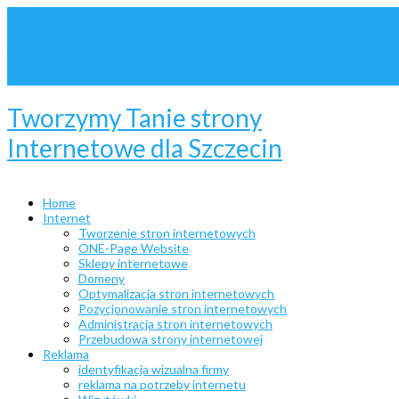
dom
administracja Joomla
administracja stron internetowych
animacje
bannery animowane
pozycjonowanie Szczecin
projek
website
optymalizacja stron
pozycjonowanie stron
Strony internetowe Szczecin
Tanie stron
Tworzymy Tanie strony
Internetowe dla Szczecin
Home
Internet
Tworzenie stron internetowych
ONE-Page Website
Sklepy internetowe
Domeny
Optymalizacja stron internetowych
Pozycjonowanie stron internetowych
Administracja stron internetowych
Przebudowa strony internetowej
Reklama
identyfikacja wizualna firmy
reklama na potrzeby internetu