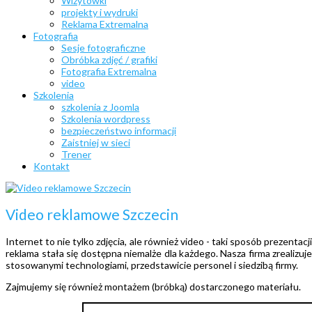
Wizytówki
projekty i wydruki
Reklama Extremalna
Fotografia
Sesje fotograficzne
Obróbka zdjęć / grafiki
Fotografia Extremalna
video
Szkolenia
szkolenia z Joomla
Szkolenia wordpress
bezpieczeństwo informacji
Zaistniej w sieci
Trener
Kontakt
Video reklamowe Szczecin
Internet to nie tylko zdjęcia, ale również video - taki sposób prezenta
reklama stała się dostępna niemalże dla każdego. Nasza firma zrealizu
stosowanymi technologiami, przedstawicie personel i siedzibą firmy.
Zajmujemy się również montażem (bróbką) dostarczonego materiału.