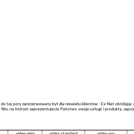
cji do tej pory zarezerwowany był dla niewielu klientów - Ex-Net obniżając
je film, na którym zaprezentujecie Państwo swoje usługi i produkty, zapo
video mini
video standard
video pro