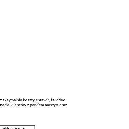
 maksymalnie koszty sprawił, że video-
znacie klientów z parkiem maszyn oraz
video ex-pro