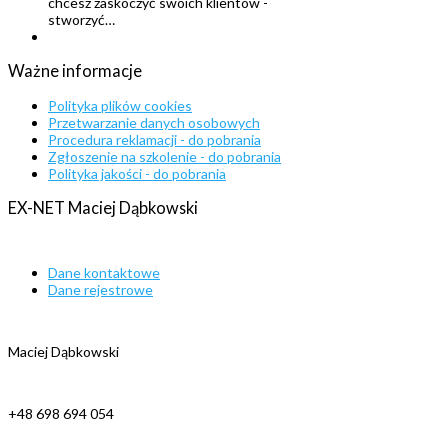
chcesz zaskoczyć swoich klientów -
stworzyć…
Ważne
informacje
Polityka plików cookies
Przetwarzanie danych osobowych
Procedura reklamacji - do pobrania
Zgłoszenie na szkolenie - do pobrania
Polityka jakości - do pobrania
EX-NET
Maciej
Dąbkowski
Dane kontaktowe
Dane rejestrowe
Maciej Dąbkowski
+48 698 694 054