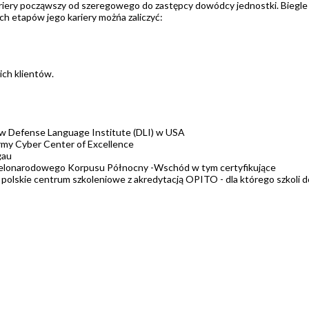
kariery począwszy od szeregowego do zastępcy dowódcy jednostki. Biegle
ch etapów jego kariery możńa zaliczyć:
ich klientów.
o w Defense Language Institute (DLI) w USA
rmy Cyber Center of Excellence
gau
Wielonarodowego Korpusu Północny -Wschód w tym certyfikujące
ie centrum szkoleniowe z akredytacją OPITO - dla którego szkoli do