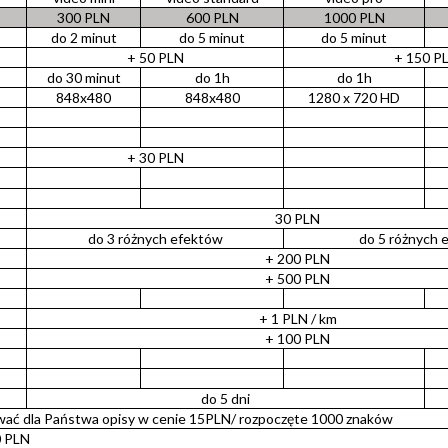
300 PLN
600 PLN
1000 PLN
do 2 minut
do 5 minut
do 5 minut
+ 50 PLN
+ 150 P
do 30 minut
do 1h
do 1h
848x480
848x480
1280 x 720 HD
+ 30 PLN
30 PLN
do 3 różnych efektów
do 5 różnych 
+ 200 PLN
+ 500 PLN
+ 1 PLN / km
+ 100 PLN
do 5 dni
wać dla Państwa opisy w cenie 15PLN/ rozpoczęte 1000 znaków
0 PLN