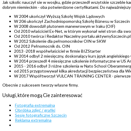
Jak szkolic nauczył sie w wosjku, gdzie przeszedł wszytskie szczeble 
dobrym niemieckim - oba potwierdzone certyfikatami. Do najważniejszy
W 2004 ukończył Wyższą Szkołę Wojsk Lądowych
W 206 ukończył Zachodniopomorską Szkołę Biznesu w Szczecin
W 2008 dowodził plutonem manewrowym w Iraku (OIF)
Od 2010 właściciel Ex-Net, w którym wykonał wiel stron dla swo
Od 2010 twórca i Redaktor Naczelny portalu aktywnySzczecin.pl
W 2012 Szkolenie dla pełnomocników OIN w SKW
Od 2012 Pełnomocnik ds. OIN
2013 -2018 współwłaściciel w firmie BIZStarter
W 2014 odbył 2 miesięczny, doskonalący kurs język angielskieg
W 2014 przeszedł 4 miesięczne szkolenie informatyczne w US A
2015 - 2016 odbył 3 różne szkolenia w Nato School Oberammer
od 2015 przygotowywał kilka akredytacji bezpieczeństwa dla 
W 2017 Współtworzył VULCAN TRAINING CENTER - pierwsze polsk
Obecnie z sukcesem tworzy własne firmy.
Usługi, które mogą Cie zainteresować
Fotografia extremalna
Obróbka zdjęć / grafiki
Sesje fotograficzne Szczecin
Reklama extremalna