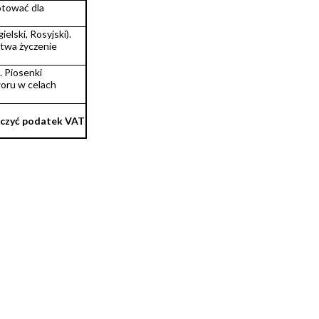
otować dla
lski, Rosyjski).
twa życzenie
 Piosenki
woru w celach
liczyć podatek VAT