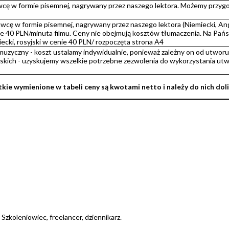
wcę w formie pisemnej, nagrywany przez naszego lektora. Możemy przyg
cę w formie pisemnej, nagrywany przez naszego lektora (Niemiecki, Angie
 40 PLN/minuta filmu. Ceny nie obejmują kosztów tłumaczenia. Na Pańs
iecki, rosyjski w cenie 40 PLN/ rozpoczęta strona A4
zyczny - koszt ustalamy indywidualnie, ponieważ zależny on od utworu.
skich - uzyskujemy wszelkie potrzebne zezwolenia do wykorzystania ut
kie wymienione w tabeli ceny są kwotami netto i należy do nich do
Szkoleniowiec, freelancer, dziennikarz.