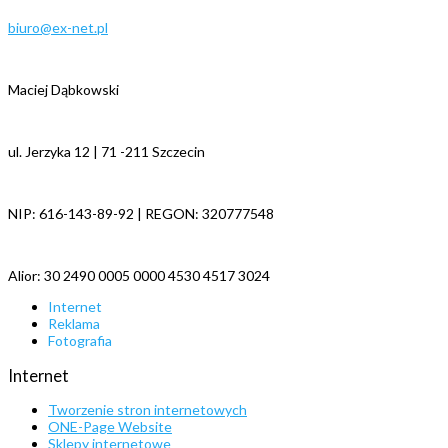
biuro@ex-net.pl
Maciej Dąbkowski
ul. Jerzyka 12 | 71 -211 Szczecin
NIP: 616-143-89-92 | REGON: 320777548
Alior: 30 2490 0005 0000 4530 4517 3024
Internet
Reklama
Fotografia
Internet
Tworzenie stron internetowych
ONE-Page Website
Sklepy internetowe