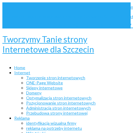
dom
administracja Joomla
administracja stron internetowych
animacje
bannery animowane
pozycjonowanie Szczecin
projek
website
optymalizacja stron
pozycjonowanie stron
Strony internetowe Szczecin
Tanie stron
Tworzymy Tanie strony
Internetowe dla Szczecin
Home
Internet
Tworzenie stron internetowych
ONE-Page Website
Sklepy internetowe
Domeny
Optymalizacja stron internetowych
Pozycjonowanie stron internetowych
Administracja stron internetowych
Przebudowa strony internetowej
Reklama
identyfikacja wizualna firmy
reklama na potrzeby internetu