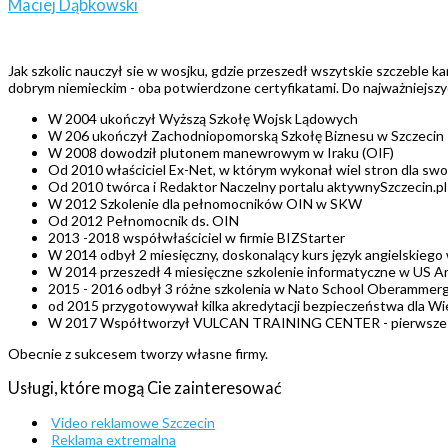
Maciej Dąbkowski
Jak szkolic nauczył sie w wosjku, gdzie przeszedł wszytskie szczeble 
dobrym niemieckim - oba potwierdzone certyfikatami. Do najważniejszy
W 2004 ukończył Wyższą Szkołę Wojsk Lądowych
W 206 ukończył Zachodniopomorską Szkołę Biznesu w Szczecin
W 2008 dowodził plutonem manewrowym w Iraku (OIF)
Od 2010 właściciel Ex-Net, w którym wykonał wiel stron dla swo
Od 2010 twórca i Redaktor Naczelny portalu aktywnySzczecin.pl
W 2012 Szkolenie dla pełnomocników OIN w SKW
Od 2012 Pełnomocnik ds. OIN
2013 -2018 współwłaściciel w firmie BIZStarter
W 2014 odbył 2 miesięczny, doskonalący kurs język angielskieg
W 2014 przeszedł 4 miesięczne szkolenie informatyczne w US A
2015 - 2016 odbył 3 różne szkolenia w Nato School Oberammer
od 2015 przygotowywał kilka akredytacji bezpieczeństwa dla 
W 2017 Współtworzył VULCAN TRAINING CENTER - pierwsze polsk
Obecnie z sukcesem tworzy własne firmy.
Usługi, które mogą Cie zainteresować
Video reklamowe Szczecin
Reklama extremalna