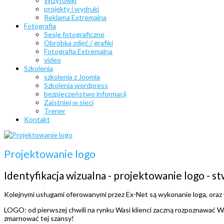
Wizytówki
projekty i wydruki
Reklama Extremalna
Fotografia
Sesje fotograficzne
Obróbka zdjęć / grafiki
Fotografia Extremalna
video
Szkolenia
szkolenia z Joomla
Szkolenia wordpress
bezpieczeństwo informacji
Zaistniej w sieci
Trener
Kontakt
Projektowanie logo
Identyfikacja wizualna - projektowanie logo - 
Kolejnymi usługami oferowanymi przez Ex-Net są wykonanie loga, oraz 
LOGO: od pierwszej chwili na rynku Wasi klienci zaczną rozpoznawać Was
zmarnować tej szansy!