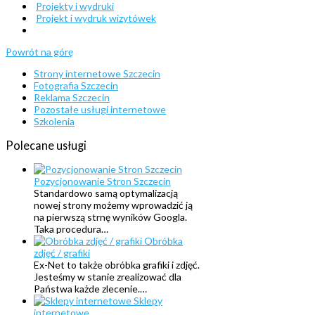
Projekty i wydruki
Projekt i wydruk wizytówek
Powrót na górę
Strony internetowe Szczecin
Fotografia Szczecin
Reklama Szczecin
Pozostałe usługi internetowe
Szkolenia
Polecane
usługi
Pozycjonowanie Stron Szczecin
Standardowo samą optymalizacją
nowej strony możemy wprowadzić ją
na pierwszą strnę wyników Googla.
Taka procedura…
Obróbka
zdjęć / grafiki
Ex-Net to także obróbka grafiki i zdjęć.
Jesteśmy w stanie zrealizować dla
Państwa każde zlecenie.…
Sklepy
internetowe