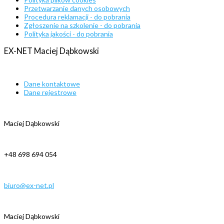
Przetwarzanie danych osobowych
Procedura reklamacji - do pobrania
Zgłoszenie na szkolenie - do pobrania
Polityka jakości - do pobrania
EX-NET
Maciej
Dąbkowski
Dane kontaktowe
Dane rejestrowe
Maciej Dąbkowski
+48 698 694 054
biuro@ex-net.pl
Maciej Dąbkowski