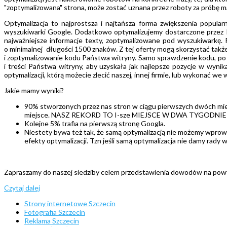
"zoptymalizowana" strona, może zostać uznana przez roboty za próbę m
Optymalizacja to najprostsza i najtańsza forma zwiększenia popul
wyszukiwarki Google. Dodatkowo optymalizujemy dostarczone przez P
najważniejsze informacje texty, zoptymalizowane pod wyszukiwarkę.
o minimalnej długości 1500 znaków. Z tej oferty mogą skorzystać także
i zoptymalizowanie kodu Państwa witryny. Samo sprawdzenie kodu, po 
i treści Państwa witryny, aby uzyskała jak najlepsze pozycje w wyn
optymalizacji, którą możecie zlecić naszej, innej firmie, lub wykonać we
Jakie mamy wyniki?
90% stworzonych przez nas stron w ciągu pierwszych dwóch miesi
miejsce. NASZ REKORD TO I-sze MIEJSCE W DWA TYGODNIE!
Kolejne 5% trafia na pierwszą stronę Googla.
Niestety bywa też tak, że samą optymalizacją nie możemy wprow
efekty optymalizacji. Tzn jeśli samą optymalizacja nie damy rad
Zapraszamy do naszej siedziby celem przedstawienia dowodów na powy
Czytaj dalej
Strony internetowe Szczecin
Fotografia Szczecin
Reklama Szczecin