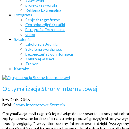
Wizytówki
projekty i wydruki
Reklama Extremalna
Fotografia
Sesje fotograficzne
Obróbka zdjęć / grafiki
Fotografia Extremalna
video
Szkolenia
szkolenia z Joomla
Szkolenia wordpress
bezpieczeństwo informacji
Zaistniej w sieci
Trener
Kontakt
Optymalizacja Strony Internetowej
luty 24th, 2016
Dział:
Strony internetowe Szczecin
Optymalizacja czyli najprościej mówiąc dostosowanie strony pod robot
zoptymalizowane kod i treści na stronie poprawią pozycje strony w wys
czas "przeglądają" wszystkie strony internetowe i dzięki "wyczytany
optymalizacji jest nakierowanie robotów na konkretne frazy, te, dla kt