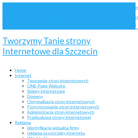
dom
administracja Joomla
administracja stron internetowych
animacje
bannery animowane
pozycjonowanie Szczecin
projek
website
optymalizacja stron
pozycjonowanie stron
Strony internetowe Szczecin
Tanie stron
Tworzymy Tanie strony
Internetowe dla Szczecin
Home
Internet
Tworzenie stron internetowych
ONE-Page Website
Sklepy internetowe
Domeny
Optymalizacja stron internetowych
Pozycjonowanie stron internetowych
Administracja stron internetowych
Przebudowa strony internetowej
Reklama
identyfikacja wizualna firmy
reklama na potrzeby internetu