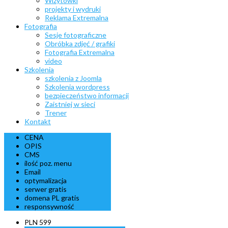
Wizytówki
projekty i wydruki
Reklama Extremalna
Fotografia
Sesje fotograficzne
Obróbka zdjęć / grafiki
Fotografia Extremalna
video
Szkolenia
szkolenia z Joomla
Szkolenia wordpress
bezpieczeństwo informacji
Zaistniej w sieci
Trener
Kontakt
CENA
OPIS
CMS
ilość poz. menu
Email
optymalizacja
serwer gratis
domena PL gratis
responsywność
PLN
599