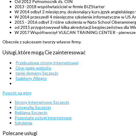
Od 2012 Pełnomocnik ds. OIN
2013 -2018 współwłaściciel w firmie BIZStarter
W 2014 odbył 2 miesięczny, doskonalący kurs język angielskieg
W 2014 przeszedł 4 miesięczne szkolenie informatyczne w US A
2015 - 2016 odbył 3 różne szkolenia w Nato School Oberammer
od 2015 przygotowywał kilka akredytacji bezpieczeństwa dla 
W 2017 Współtworzył VULCAN TRAINING CENTER - pierwsze polsk
Obecnie z sukcesem tworzy własne firmy.
Usługi, które mogą Cie zainteresować
Przebudowa strony internetowej
One-page website
tanie domeny Szczecin
Szablony Allegro
Powrót na górę
Strony internetowe Szczecin
Fotografia Szczecin
Reklama Szczecin
Pozostałe usługi internetowe
Szkolenia
Polecane
usługi