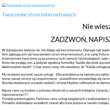
Tworzenie stron internetowych
Nie wiesz
ZADZWOŃ, NAPISZ 
W dzisiejszym świecie nic nie dzieje się bez internetu. Dlatego tak waż
firm zajmujących się tworzeniem stron internetowych, a w całej Polsce z
internetowe tworzone są za pomocą tych samych technologiach, więc dla
firmy nie podają cen, a jedynie zgrabną formułkę "każde zlecenie wycen
lakierowanie maski! U nas znasz canę, nie uważamy, że "Każda usługa jest 
My możemy wycenić nasze usługi - Zleceniodawca na samym początku wie
www, nasze strony są responsywne - prawidłowo wyswietlają się na wsz
(ikonka ulubionych w pasku zadań) i stronę błędów całkowicie za darmo
Nasze ceny są średnio o połowę niższe niż u naszych kolegów z branży.
rejestratorów!!!!
Poniżej prezentujemy Państwu ceny usług związanych z wykonaniem st
Ponadto dokładamy wszelkich starań aby była jedyna w swoim rodzaju.