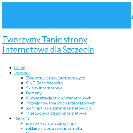
dom
administracja Joomla
administracja stron internetowych
animacje
bannery animowane
pozycjonowanie Szczecin
projek
website
optymalizacja stron
pozycjonowanie stron
Strony internetowe Szczecin
Tanie stron
Tworzymy Tanie strony
Internetowe dla Szczecin
Home
Internet
Tworzenie stron internetowych
ONE-Page Website
Sklepy internetowe
Domeny
Optymalizacja stron internetowych
Pozycjonowanie stron internetowych
Administracja stron internetowych
Przebudowa strony internetowej
Reklama
identyfikacja wizualna firmy
reklama na potrzeby internetu