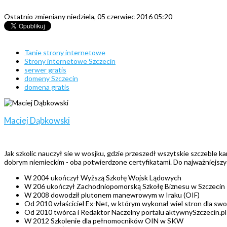
Ostatnio zmieniany niedziela, 05 czerwiec 2016 05:20
Tanie strony internetowe
Strony internetowe Szczecin
serwer gratis
domeny Szczecin
domena gratis
Maciej Dąbkowski
Jak szkolic nauczył sie w wosjku, gdzie przeszedł wszytskie szczeble 
dobrym niemieckim - oba potwierdzone certyfikatami. Do najważniejszy
W 2004 ukończył Wyższą Szkołę Wojsk Lądowych
W 206 ukończył Zachodniopomorską Szkołę Biznesu w Szczecin
W 2008 dowodził plutonem manewrowym w Iraku (OIF)
Od 2010 właściciel Ex-Net, w którym wykonał wiel stron dla swo
Od 2010 twórca i Redaktor Naczelny portalu aktywnySzczecin.pl
W 2012 Szkolenie dla pełnomocników OIN w SKW